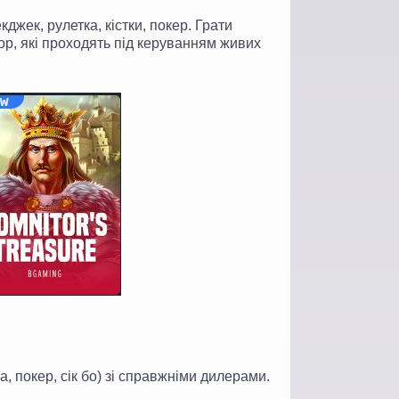
джек, рулетка, кістки, покер. Грати
гор, які проходять під керуванням живих
а, покер, сік бо) зі справжніми дилерами.