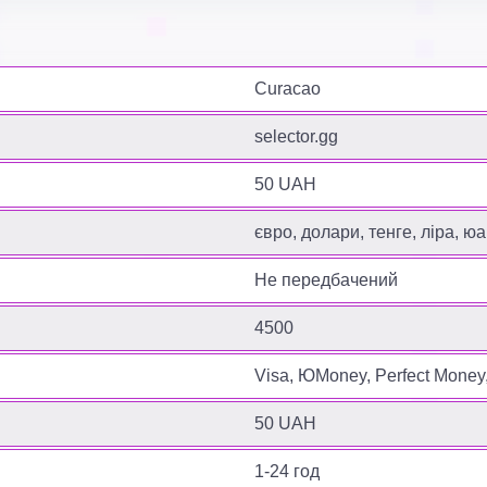
Curacao
selector.gg
50 UAH
євро, долари, тенге, ліра, ю
Не передбачений
4500
Visa, ЮMoney, Perfect Money, 
50 UAH
1-24 год