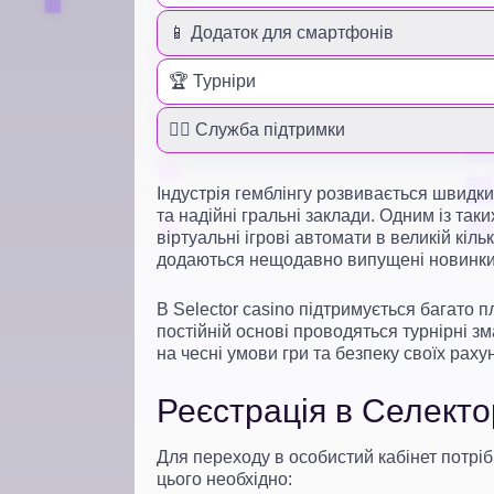
📱 Додаток для смартфонів
🏆 Турніри
🙋‍♂️ Служба підтримки
Індустрія гемблінгу розвивається швидк
та надійні гральні заклади. Одним із так
віртуальні ігрові автомати в великій кіл
додаються нещодавно випущені новинки
В Selector casino підтримується багато 
постійній основі проводяться турнірні з
на чесні умови гри та безпеку своїх раху
Реєстрація в Селекто
Для переходу в особистий кабінет потрі
цього необхідно: