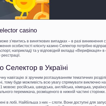
lector casino
може з’явитись в виняткових випадках – в разі виникнення 
дження особистості клієнту казино Селектор потрібно відпр
аспорт, наприклад) та у відповідній вкладці «Верифікація» в 
 реєстрації.
о Селектор в Україні
ічну навігацію зі зручним розташуванням тематичних розділ
тні, тому буде можливість всю увагу спрямувати виключно на
 мовою: російська, шведська, англійська, німецька, українс
льного перемикача, розміщеного в нижній частині сторінки.
влені в лобі. Найбільша з них – слоти. Вони доступні для за