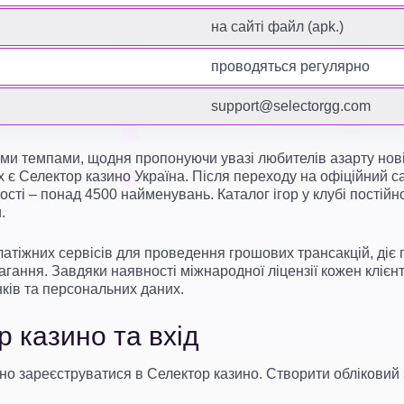
на сайті файл (apk.)
проводяться регулярно
support@selectorgg.com
ими темпами, щодня пропонуючи увазі любителів азарту нов
их є Селектор казино Україна. Після переходу на офіційний са
ькості – понад 4500 найменувань. Каталог ігор у клубі пост
.
платіжних сервісів для проведення грошових трансакцій, діє
магання. Завдяки наявності міжнародної ліцензії кожен кліє
нків та персональних даних.
р казино та вхід
бно зареєструватися в Селектор казино. Створити обліковий