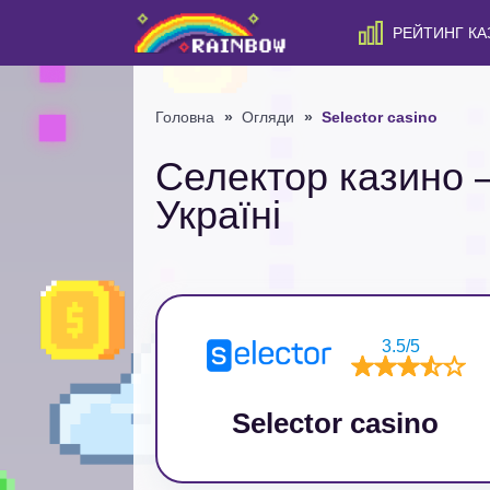
РЕЙТИНГ К
Головна
»
Огляди
»
Selector casino
Селектор казино –
Україні
3.5/5
Selector casino