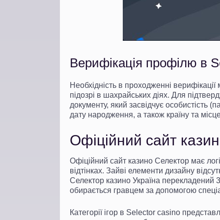
Верифікація профілю в Se
Необхідність в проходженні верифікації 
підозрі в шахрайських діях. Для підтвер
документу, який засвідчує особистість (п
дату народження, а також країну та місце
Офіційний сайт казин
Офіційний сайт казино Селектор має лог
відтінках. Зайві елементи дизайну відсу
Селектор казино Україна перекладений 31
обирається гравцем за допомогою спеціа
Категорії ігор в Selector casino предста