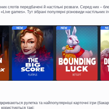
х слотів передбачені й настільні розваги. Серед них – блек
 «Live games». Тут зібрані популярні різновиди настільних і
відкриваються рулетка та найпопулярніші карточні ігри (бакар
користуються такі: