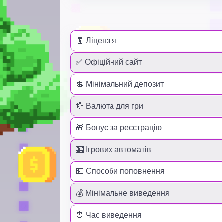
🧾 Ліцензія
✅ Офіційний сайт
💲 Мінімальний депозит
💱 Валюта для гри
🎁 Бонус за реєстрацію
🎰 Ігрових автоматів
💵 Способи поповнення
💰 Мінімальне виведення
⏰ Час виведення