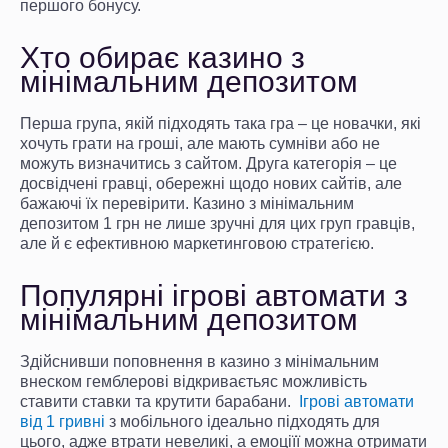
першого бонусу.
Хто обирає казино з
мінімальним депозитом
Перша група, якій підходять така гра – це новачки, які
хочуть грати на гроші, але мають сумніви або не
можуть визначитись з сайтом. Друга категорія – це
досвідчені гравці, обережні щодо нових сайтів, але
бажаючі їх перевірити. Казино з мінімальним
депозитом 1 грн не лише зручні для цих груп гравців,
але й є ефективною маркетинговою стратегією.
Популярні ігрові автомати з
мінімальним депозитом
Здійснивши поповнення в казино з мінімальним
внеском гемблерові відкриваєтьяс можливість
ставити ставки та крутити барабани.
Ігрові автомати
від 1 гривні
з мобільного ідеально підходять для
цього, адже втрати невеликі, а емоціїї можна отримати