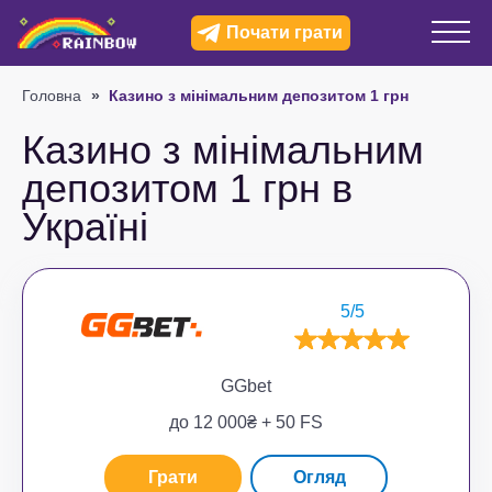
Почати грати
Головна
»
Казино з мінімальним депозитом 1 грн
Казино з мінімальним
депозитом 1 грн в
Україні
5/5
GGbet
до 12 000₴ + 50 FS
Грати
Огляд