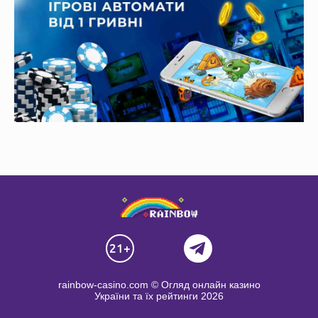
rainbow-casino.com © Огляд онлайн казино
України та їх рейтинги 2026