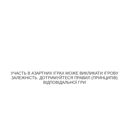
Про нас
Азартні ігри
Платежі
Відповідальна гра
Політика конфіденційності
УЧАСТЬ В АЗАРТНИХ ІГРАХ МОЖЕ ВИКЛИКАТИ ІГРОВУ
ЗАЛЕЖНІСТЬ. ДОТРИМУЙТЕСЯ ПРАВИЛ (ПРИНЦИПІВ)
Глосарій
ВІДПОВІДАЛЬНОЇ ГРИ
Провайдери
Блог
Автор