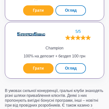
Грати
Огляд
5/5
Champion
100% на депозит + бездеп 100 грн
Грати
Огляд
В умовах сильної конкуренції, гральні клуби знаходять
різні шляхи приваблення клієнтів. Деякі з них
пропонують вигідні бонусні програми, інші – новітні
ігри від провідних розробників. Є також казино з