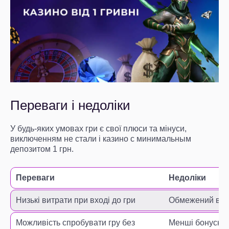
Переваги і недоліки
У будь-яких умовах гри є свої плюси та мінуси,
виключенням не стали і казино с минимальным
депозитом 1 грн.
Переваги
Недоліки
Низькі витрати при вході до гри
Обмежений вибі
Можливість спробувати гру без
Менші бонусні 