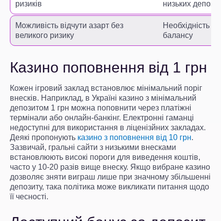
ризиків
низьких депозит
Можливість відчути азарт без
Необхідність ч
великого ризику
балансу
Казино поповнення від 1 грн
Кожен ігровий заклад встановлює мінімальний поріг
внесків. Наприклад, в Україні казино з мінімальний
депозитом 1 грн можна поповнити через платіжні
термінали або онлайн-банкінг. Електронні гаманці
недоступні для використання в ліценізйних закладах.
Деякі пропонують
казино з поповнення від 10 грн
.
Зазвичай, гральні сайти з низькими внесками
встановлюють високі пороги для виведення коштів,
часто у 10-20 разів вище внеску. Якщо вибране казино
дозволяє зняти виграш лише при значному збільшенні
депозиту, така політика може викликати питання щодо
її чесності.