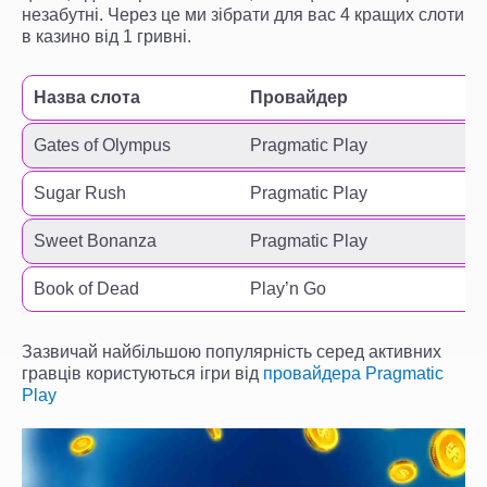
незабутні. Через це ми зібрати для вас 4 кращих слоти
в казино від 1 гривні.
Назва слота
Провайдер
Ві
Gates of Olympus
Pragmatic Play
95
Sugar Rush
Pragmatic Play
95
Sweet Bonanza
Pragmatic Play
96
Book of Dead
Play’n Go
94
Зазвичай найбільшою популярність серед активних
гравців користуються ігри від
провайдера Pragmatic
Play