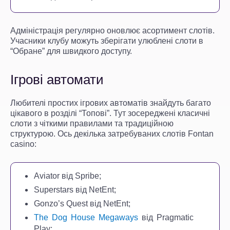
Адміністрація регулярно оновлює асортимент слотів.
Учасники клубу можуть зберігати улюблені слоти в
“Обране” для швидкого доступу.
Ігрові автомати
Любителі простих ігрових автоматів знайдуть багато
цікавого в розділі “Топові”. Тут зосереджені класичні
слоти з чіткими правилами та традиційною
структурою. Ось декілька затребуваних слотів Fontan
casino:
Aviator від Spribe;
Superstars від NetEnt;
Gonzo’s Quest від NetEnt;
The Dog House Megaways
від Pragmatic
Play;