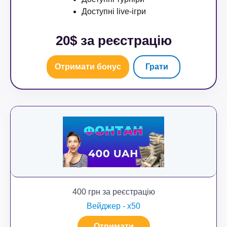
Доступні live-ігри
20$ за реєстрацію
Отримати бонус
Грати
400 грн за реєстрацію
Вейджер - х50
Отримати