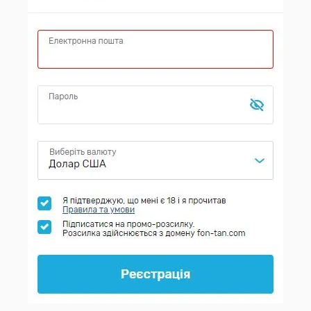
💲Мінімальний депозит