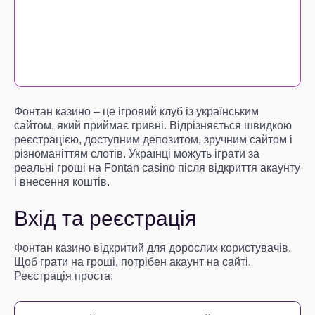
Фонтан казино – це ігровий клуб із українським
сайтом, який приймає гривні. Відрізняється швидкою
реєстрацією, доступним депозитом, зручним сайтом і
різноманіттям слотів. Українці можуть іграти за
реальні гроші на Fontan casino після відкриття акаунту
і внесення коштів.
Вхід та реєстрація
Фонтан казино відкритий для дорослих користувачів.
✅ Офіційний сайт
Щоб грати на гроші, потрібен акаунт на сайті.
Реєстрація проста: