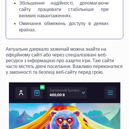
Збільшення надійності, допомагаючи
сайту працювати стабільніше при
Visa, MasterCard,
великих навантаженнях.
Приват24,
Оминання обмежень доступу в деяких
Монобанк,
країнах.
криптовалюта,
Kvitum
Актуальне дзеркало зазвичай можна знайти на
офіційному сайті або через спеціалізовані веб-
ресурси з інформацією про азартні ігри. Такі сайти
часто містять діючі посилання. Важливо переконатися
у законності та безпеці веб-сайту перед грою.