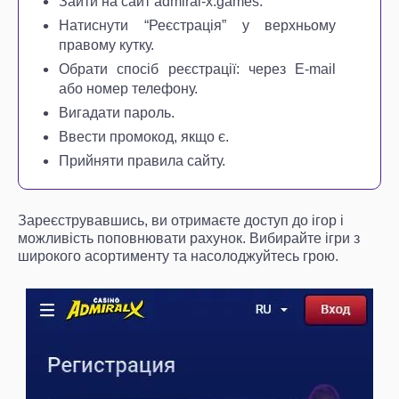
Зайти на сайт admiral-x.games.
Натиснути “Реєстрація” у верхньому
правому кутку.
Обрати спосіб реєстрації: через E-mail
або номер телефону.
Вигадати пароль.
Ввести промокод, якщо є.
Прийняти правила сайту.
Зареєструвавшись, ви отримаєте доступ до ігор і
можливість поповнювати рахунок. Вибирайте ігри з
широкого асортименту та насолоджуйтесь грою.