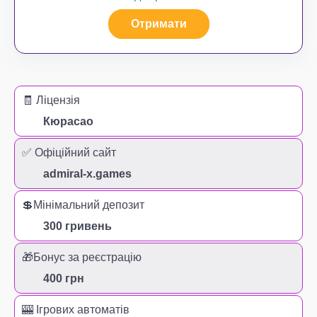
Отримати
🧾 Ліцензія
Кюрасао
✅ Офіційний сайт
admiral-x.games
💲Мінімальний депозит
300 гривень
🎁Бонус за реєстрацію
400 грн
🎰 Ігрових автоматів