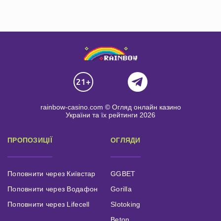
rainbow-casino.com © Огляд онлайн казино
України та їх рейтинги 2026
ПРОПОЗИЦІЇ
ОГЛЯДИ
Поповнити через Київстар
GGBET
Поповнити через Водафон
Gorilla
Поповнити через Lifecell
Slotoking
Beton