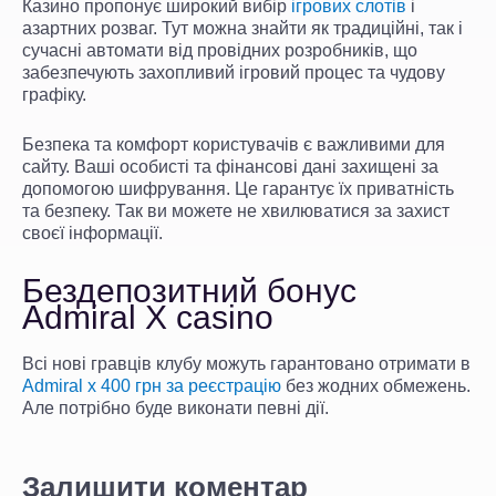
Казино пропонує широкий вибір
ігрових слотів
і
азартних розваг. Тут можна знайти як традиційні, так і
сучасні автомати від провідних розробників, що
забезпечують захопливий ігровий процес та чудову
графіку.
Безпека та комфорт користувачів є важливими для
сайту. Ваші особисті та фінансові дані захищені за
допомогою шифрування. Це гарантує їх приватність
та безпеку. Так ви можете не хвилюватися за захист
своєї інформації.
Бездепозитний бонус
Admiral X casino
Всі нові гравців клубу можуть гарантовано отримати в
Admiral x 400 грн за реєстрацію
без жодних обмежень.
Але потрібно буде виконати певні дії.
Залишити коментар