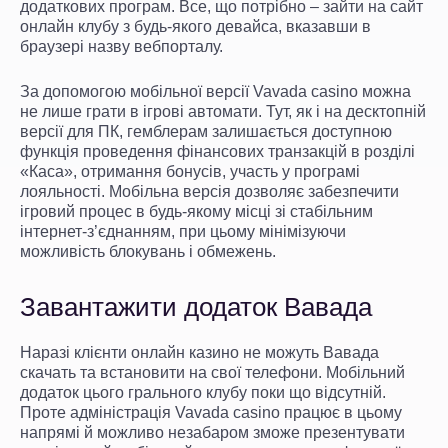
додаткових програм. Все, що потрібно – зайти на сайт
300 грн
онлайн клубу з будь-якого девайса, вказавши в
браузері назву вебпорталу.
За допомогою мобільної версії Vavada casino можна
не лише грати в ігрові автомати. Тут, як і на десктопній
версії для ПК, гемблерам залишається доступною
функція проведення фінансових транзакцій в розділі
«Каса», отримання бонусів, участь у програмі
лояльності. Мобільна версія дозволяє забезпечити
ігровий процес в будь-якому місці зі стабільним
інтернет-з’єднанням, при цьому мінімізуючи
можливість блокувань і обмежень.
Завантажити додаток Вавада
Наразі клієнти онлайн казино не можуть Вавада
скачать та встановити на свої телефони. Мобільний
додаток цього грального клубу поки що відсутній.
Проте адміністрація Vavada casino працює в цьому
напрямі й можливо незабаром зможе презентувати