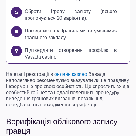
Обрати ігрову валюту (всього
пропонується 20 варіантів).
Погодитися з «Правилами та умовами»
грального закладу.
Підтвердити створення профілю в
Vavada casino.
На етапі реєстрації в
онлайн казино
Вавада
наполегливо рекомендуємо вказувати лише правдиву
інформацію про свою особистість. Це спростить вхід в
особистий кабінет та надалі полегшить процедуру
виведення грошових виграшів, позаяк ці дії
передбачають проходження верифікації.
💲Мінімальний депозит
Верифікація облікового запису
гравця