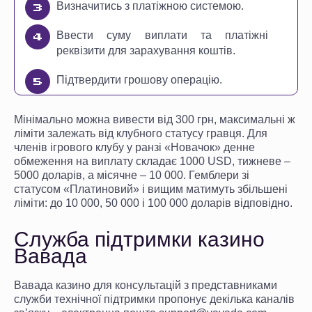
Визначитись з платіжною системою.
Ввести суму виплати та платіжні
🏆 Турніри
реквізити для зарахування коштів.
Підтвердити грошову операцію.
Мінімально можна вивести від 300 грн, максимальні ж
ліміти залежать від клубного статусу гравця. Для
членів ігрового клубу у ранзі «Новачок» денне
обмеження на виплату складає 1000 USD, тижневе –
5000 доларів, а місячне – 10 000. Гемблери зі
статусом «Платиновий» і вищим матимуть збільшені
ліміти: до 10 000, 50 000 і 100 000 доларів відповідно.
Служба підтримки казино
Вавада
Вавада казино для консультацій з представниками
служби технічної підтримки пропонує декілька каналів