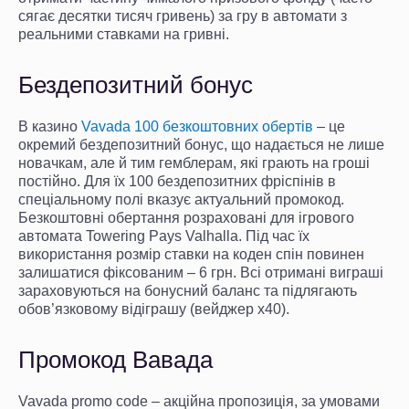
криптовалютою,
сягає десятки тисяч гривень) за гру в автомати з
електронні гаманці
реальними ставками на гривні.
Бездепозитний бонус
В казино
Vavada 100 безкоштовних обертів
– це
окремий бездепозитний бонус, що надається не лише
новачкам, але й тим гемблерам, які грають на гроші
постійно. Для їх 100 бездепозитних фріспінів в
спеціальному полі вказує актуальний промокод.
Безкоштовні обертання розраховані для ігрового
автомата Towering Pays Valhalla. Під час їх
використання розмір ставки на коден спін повинен
залишатися фіксованим – 6 грн. Всі отримані виграші
зараховуються на бонусний баланс та підлягають
обов’язковому відіграшу (вейджер х40).
Промокод Вавада
Vavada promo code – акційна пропозиція, за умовами