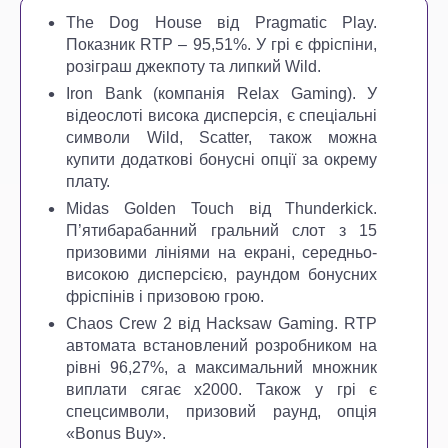
The Dog House від Pragmatic Play.
Показник RTP – 95,51%. У грі є фріспіни,
розіграш джекпоту та липкий Wild.
Iron Bank (компанія Relax Gaming). У
відеослоті висока дисперсія, є спеціальні
символи Wild, Scatter, також можна
купити додаткові бонусні опції за окрему
плату.
Midas Golden Touch від Thunderkick.
П’ятибарабанний гральний слот з 15
призовими лініями на екрані, середньо-
високою дисперсією, раундом бонусних
фріспінів і призовою грою.
Chaos Crew 2 від Hacksaw Gaming. RTP
автомата встановлений розробником на
рівні 96,27%, а максимальний множник
виплати сягає х2000. Також у грі є
спецсимволи, призовий раунд, опція
3000
«Bonus Buy».