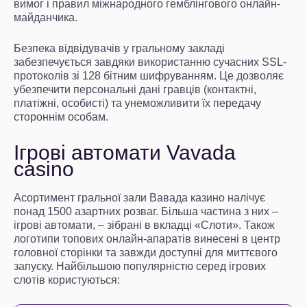
вимог і правил міжнародного гемблінгового онлайн-
майданчика.
Безпека відвідувачів у гральному закладі
забезпечується завдяки використанню сучасних SSL-
протоколів зі 128 бітним шифруванням. Це дозволяє
убезпечити персональні дані гравців (контактні,
платіжні, особисті) та унеможливити їх передачу
стороннім особам.
Ігрові автомати Vavada
casino
Асортимент гральної зали Вавада казино налічує
понад 1500 азартних розваг. Більша частина з них –
ігрові автомати, – зібрані в вкладці «Слоти». Також
логотипи топових онлайн-апаратів винесені в центр
головної сторінки та завжди доступні для миттєвого
запуску. Найбільшою популярністю серед ігрових
слотів користуються:
🎰 Ігрових автоматів