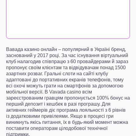
Вавада казино онлайн – популярний в Україні бренд,
заснований у 2017 році. За час існування віртуальний
клуб налагодив співпрацю з 60 провайдерами й зараз
пропонує своїм клієнтам та відвідувачам понад 1500
азартних розваг. Гральні слоти на сайті клубу
адаптовані до портативних екранів телефонів, тому
всі охочі можуть грати на смартфонів за допомогою
мобільної версії. В Vavada casino всім
зареєстрованим гравцям пропонується 100% бонус на
перший депозит і кешбек в разі програшу. Для
✅ Офіційний сайт
активних геймерів діє програма лояльності з 6 рівнів
із додатковими привілеями. Якщо в процесі гри
виникнуть якісь питання, їх в будь-який момент можна
поставити операторам цілодобової технічної
підтримки.