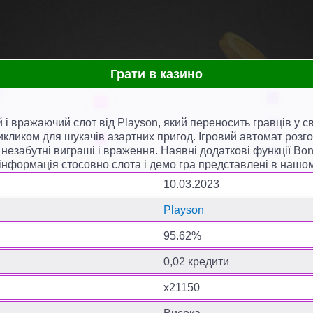
Грати в казино
 і вражаючий слот від Playson, який переносить гравців у св
икликом для шукачів азартних пригод. Ігровий автомат розго
незабутні виграші і враження. Наявні додаткові функції Bo
інформація стосовно слота і демо гра представлені в нашом
10.03.2023
Playson
95.62%
0,02 кредити
x21150