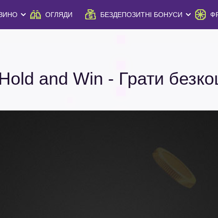
АЗИНО
ОГЛЯДИ
БЕЗДЕПОЗИТНІ БОНУСИ
Ф
 Hold and Win - Грати безк