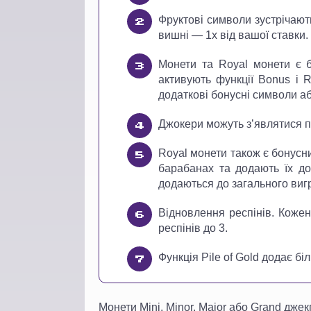
Фруктові символи зустрічают
вишні — 1х від вашої ставки.
Монети та Royal монети є 
активують функції Bonus і R
додаткові бонусні символи а
Джокери можуть з’являтися пі
Royal монети також є бонусн
барабанах та додають їх д
додаються до загального виг
Відновлення респінів. Кожен
респінів до 3.
Функція Pile of Gold додає 
Монети Mini, Minor, Major або Grand джек