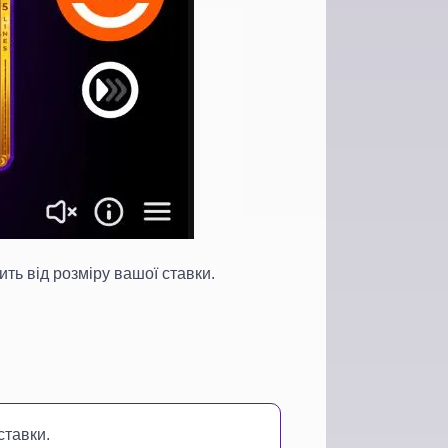
ить від розміру вашої ставки.
ставки.