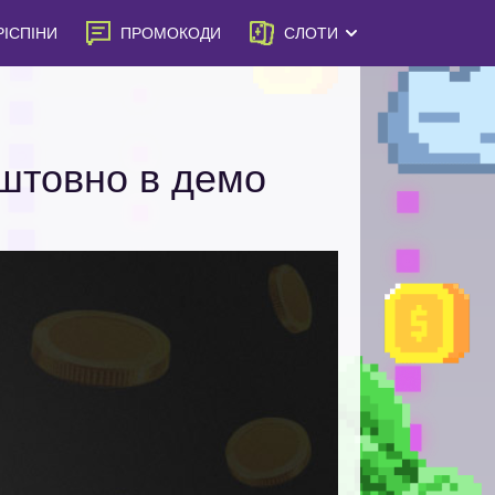
РІСПІНИ
ПРОМОКОДИ
СЛОТИ
оштовно в демо