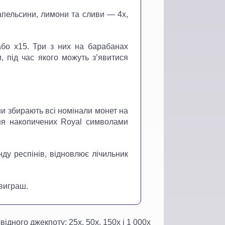
 апельсини, лимони та сливи — 4х,
або x15. Три з них на барабанах
, під час якого можуть з’явитися
ни збирають всі номінали монет на
ння накопичених Royal символами
ду респінів, відновлює лічильник
 виграш.
ідного джекпоту: 25х, 50х, 150х і 1 000х