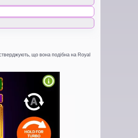
 стверджують, що вона подібна на Royal