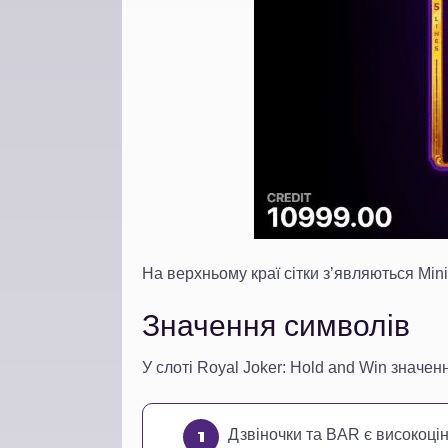
На верхньому краї сітки з’являються Mini
Значення символів
У слоті Royal Joker: Hold and Win значе
Дзвіночки та BAR є високоцін