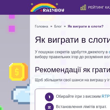
РЕЙТИНГ К
Головна
»
Блог
»
Як виграти в слоти?
Як виграти в слот
У пошуках секретів здобуття джекпоту в
вибору правильних ігор до розуміння вола
Рекомендації як грат
Щоб збільшити свої шанси на виграш у і
Обирайте ігри з високим
RTP
Встановлення лімітів втрат.