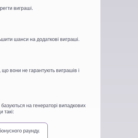
регти виграші.
льшити шанси на додаткові виграші.
, що вони не гарантують виграшів і
и базуються на генераторі випадкових
 такі:
 бонусного раунду.