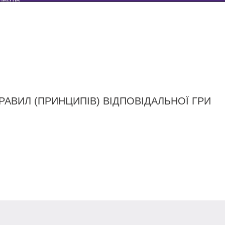
ій
Провайдери
Блог
Автор
РАВИЛ (ПРИНЦИПІВ) ВІДПОВІДАЛЬНОЇ ГРИ