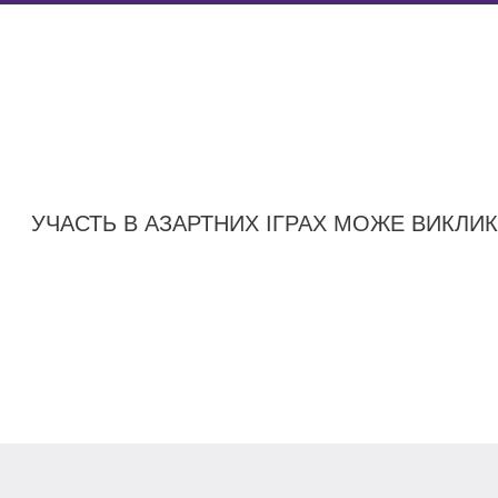
Про нас
Азартні ігри
Платежі
УЧАСТЬ В АЗАРТНИХ ІГРАХ МОЖЕ ВИКЛИК