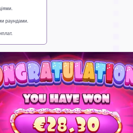
ціями.
ми раундами.
иплат.