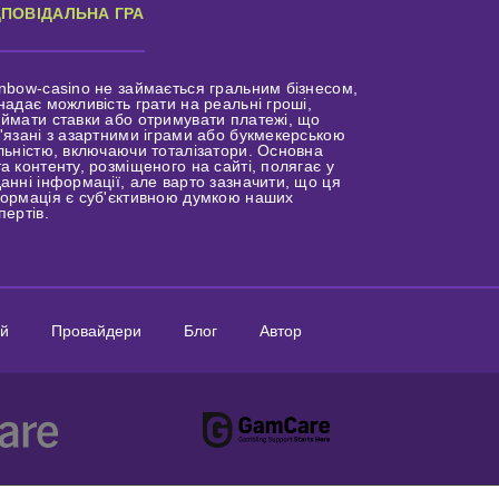
ДПОВІДАЛЬНА ГРА
nbow-casino не займається гральним бізнесом,
надає можливість грати на реальні гроші,
ймати ставки або отримувати платежі, що
'язані з азартними іграми або букмекерською
льністю, включаючи тоталізатори. Основна
а контенту, розміщеного на сайті, полягає у
анні інформації, але варто зазначити, що ця
ормація є суб'єктивною думкою наших
пертів.
ій
Провайдери
Блог
Автор