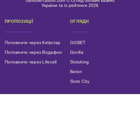
rainbow-casino.com © Огляд онлайн казино
України та їх рейтинги 2026
ПРОПОЗИЦІЇ
ОГЛЯДИ
Поповнити через Київстар
GGBET
Поповнити через Водафон
Gorilla
Поповнити через Lifecell
Slotoking
Beton
Slots City
ВІДПОВІДАЛЬНА ГРА
Rainbow-casino не займається гральним бізнесом, не надає
можливість грати на реальні гроші, приймати ставки або
отримувати платежі, що пов'язані з азартними іграми або
букмекерською діяльністю, включаючи тоталізатори.