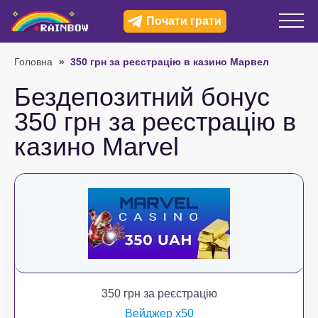
Почати грати
Головна
»
350 грн за реєстрацію в казино Марвел
Бездепозитний бонус
350 грн за реєстрацію в
казино Marvel
350 грн за реєстрацію
Вейджер х50