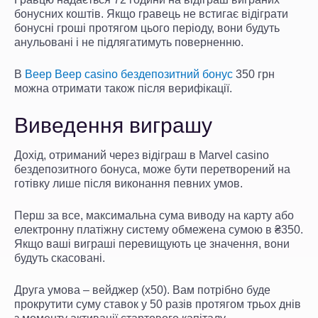
бонусних коштів. Якщо гравець не встигає відіграти
бонусні гроші протягом цього періоду, вони будуть
анульовані і не підлягатимуть поверненню.
В
Beep Beep casino бездепозитний бонус
350 грн
можна отримати також після верифікації.
Виведення виграшу
Дохід, отриманий через відіграш в Marvel casino
бездепозитного бонуса, може бути перетворений на
готівку лише після виконання певних умов.
Перш за все, максимальна сума виводу на карту або
електронну платіжну систему обмежена сумою в ₴350.
Якщо ваші виграші перевищують це значення, вони
будуть скасовані.
Друга умова – вейджер (x50). Вам потрібно буде
прокрутити суму ставок у 50 разів протягом трьох днів