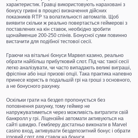
характеристик. Гравці використовують нараховані з
бонусу гривні в процесі визначення дійсних
показників RTP та волатильності автоматів. Щоб
виявити скільки ж реально повертається геймерові з
поставлених на кін ставок, необхідно зробити
щонайменше 200-250 спінів. Бонусної суми повинно
вистачити для подібної тестової сесії.
Граючи на вітальні бонуси Марвел казино, реально
обрати найбільш прибутковий слот. Під час такої сесії
легко аналізувати, чи часто випадають великі виграші,
фріспіни або інші призові опції. Така практика напевно
принесе користь в подальшій грі на гроші з основного,
а не бонусного рахунку.
Оскільки грати на бездеп пропонується без
поповнення рахунку, тому геймер не
напружуватиметься через можливість витратити свій
банкролл у грі. Ліцензійні автомати активуються на
сайті швидко. Гемблеру достатньо виконати в Marvel
casino вход, активувати бездепозитний бонус і обрати
ігровий слот для ставок на бонуси.