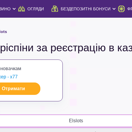
АЗИНО
ОГЛЯДИ
БЕЗДЕПОЗИТНІ БОНУСИ
Ф
lots
фріспіни за реєстрацію в ка
 новачкам
ер - х77
Отримати
Elslots