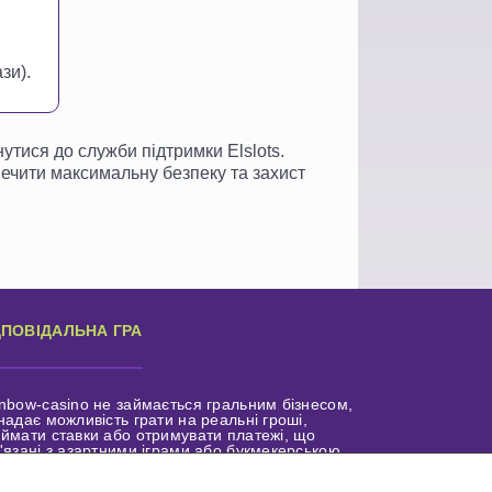
зи).
тися до служби підтримки Elslots.
ечити максимальну безпеку та захист
ДПОВІДАЛЬНА ГРА
nbow-casino не займається гральним бізнесом,
надає можливість грати на реальні гроші,
ймати ставки або отримувати платежі, що
'язані з азартними іграми або букмекерською
льністю, включаючи тоталізатори. Основна
а контенту, розміщеного на сайті, полягає у