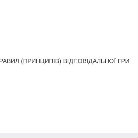
анні інформації, але варто зазначити, що ця
ормація є суб'єктивною думкою наших
пертів.
ій
Провайдери
Блог
Автор
РАВИЛ (ПРИНЦИПІВ) ВІДПОВІДАЛЬНОЇ ГРИ