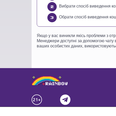
Вибрати спосіб виведення ко
Обрати спосіб виведення кошті
Якщо у вас виникли якісь проблеми з от
Менеджери доступні за допомогою чату в
ваших особистих даних, використовуютьс