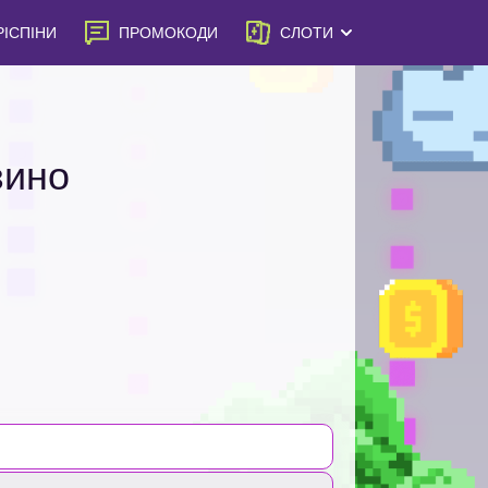
РІСПІНИ
ПРОМОКОДИ
СЛОТИ
зино