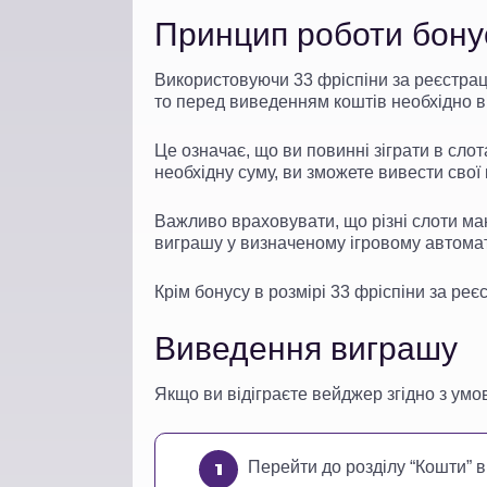
Принцип роботи бону
Використовуючи 33 фріспіни за реєстраці
то перед виведенням коштів необхідно ві
Це означає, що ви повинні зіграти в слот
необхідну суму, ви зможете вивести свої
Важливо враховувати, що різні слоти ма
виграшу у визначеному ігровому автомат
Крім бонусу в розмірі 33 фріспіни за ре
Виведення виграшу
Якщо ви відіграєте вейджер згідно з умо
Перейти до розділу “Кошти” в